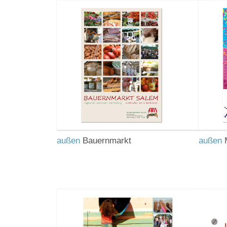
außen
Bauernmarkt
außen
M