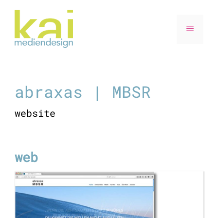
Zum
Inhalt
Menü
springen
abraxas | MBSR
website
web